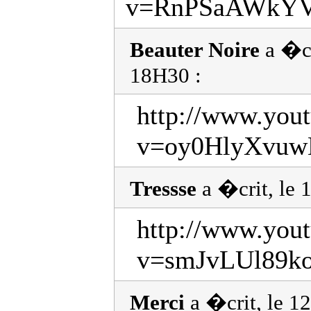
v=RnPSaAWkYVQ
Beauter Noire
a �cr
18H30 :
http://www.you
v=oy0HlyXvuwE
Tressse
a �crit, le
http://www.you
v=smJvLUl89ko&
Merci
a �crit, le 1