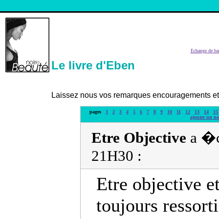
Echange de ba
Le livre d'Eben
Laissez nous vos remarques encouragements et c
pages
1
2
3
4
5
6
7
8
9
10
11
12
13
14
15
ajouter un n
Etre Objective
a �c
21H30 :
Etre objective et
toujours ressort