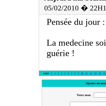
05/02/2010 � 22H1
Pensée du jour :
La medecine soi
guérie !
pages
1
2
3
4
5
6
7
8
9
10
11
12
13
14
15
Ajouter un nou
Votre nom
: