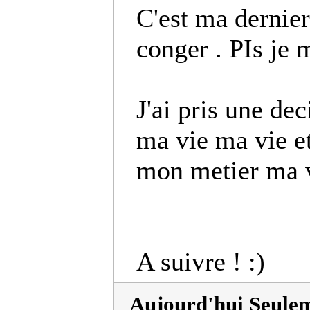
C'est ma dernie
conger . PIs je m
J'ai pris une dec
ma vie ma vie et
mon metier ma v
A suivre ! :)
Aujourd'hui Seule