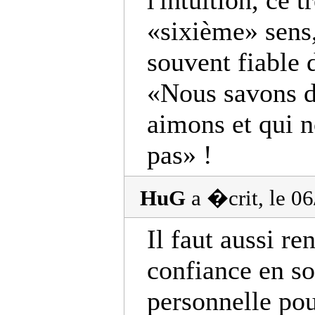
l'intuition, ce 
«sixième» sens,
souvent fiable 
«Nous savons d'
aimons et qui 
pas» !
HuG
a �crit, le 0
Il faut aussi re
confiance en so
personnelle pou