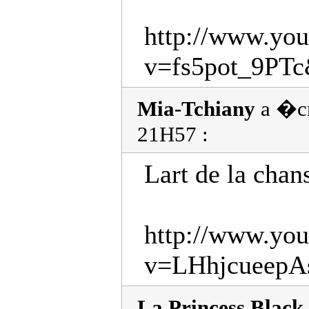
http://www.yo
v=fs5pot_9PTc&
Mia-Tchiany
a �cr
21H57 :
Lart de la chan
http://www.yo
v=LHhjcueepAs
La Princess Black