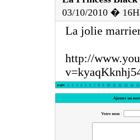
03/10/2010 � 16H
La jolie marrie
http://www.yo
v=kyaqKknhj5
pages
1
2
3
4
5
6
7
8
9
10
11
12
13
14
15
Ajouter un nou
Votre nom
: