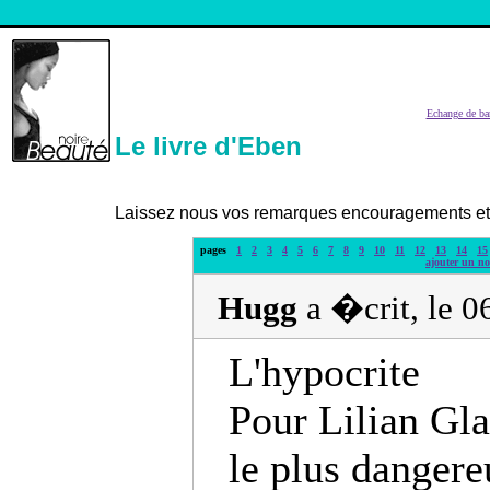
Echange de ba
Le livre d'Eben
Laissez nous vos remarques encouragements et c
pages
1
2
3
4
5
6
7
8
9
10
11
12
13
14
15
ajouter un n
Hugg
a �crit, le 
L'hypocrite
Pour Lilian Glas
le plus dangere